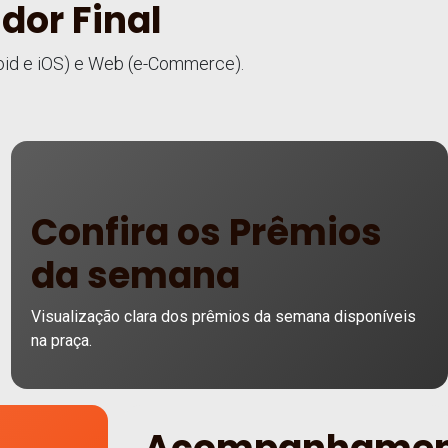
dor Final
droid e iOS) e Web (e-Commerce).
Confira os Prêmios
da semana
Visualização clara dos prêmios da semana disponíveis
na praça.