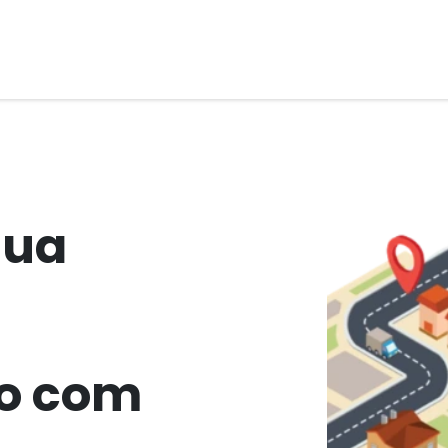
apitalização
Software House
Sobre nós
sua
ão com