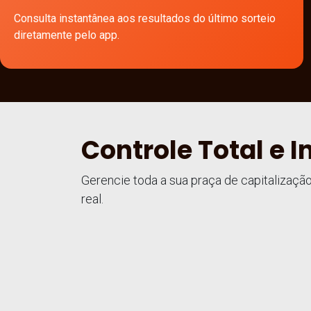
Consulta instantânea aos resultados do último sorteio
diretamente pelo app.
Controle Total e 
Gerencie toda a sua praça de capitalizaçã
real.