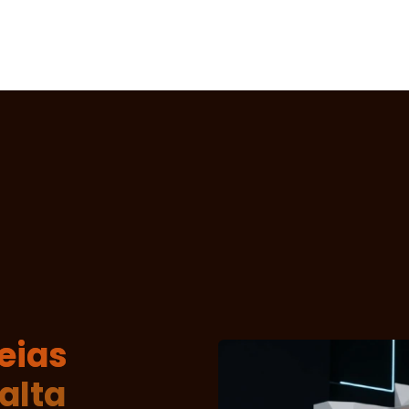
apitalização
Software House
Sobre nós
eias
alta