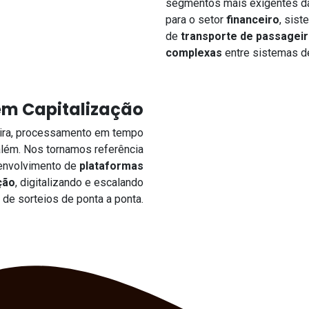
segmentos mais exigentes da
para o setor
financeiro
, sist
de
transporte de passagei
complexas
entre sistemas de
em Capitalização
ira, processamento em tempo
 além. Nos tornamos referência
senvolvimento de
plataformas
ção
, digitalizando e escalando
de sorteios de ponta a ponta.