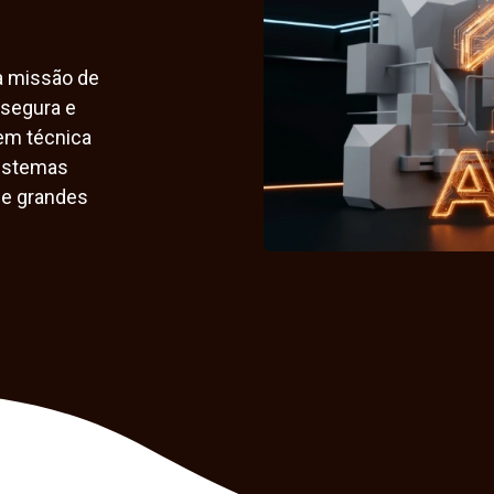
a missão de
 segura e
em técnica
sistemas
de grandes