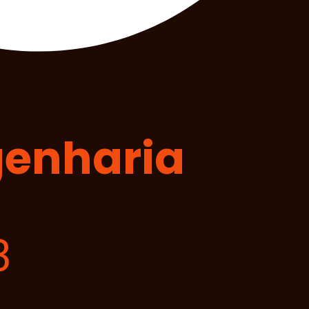
genharia
3